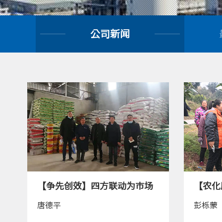
公司新闻
【争先创效】四方联动为市场
唐德平
彭栎蒙