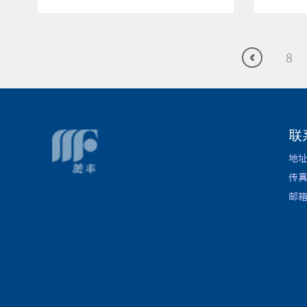
8
联
地
传
邮箱