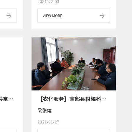
2021-02-03
VIEW MORE
【争先创效】提前拜年共享丰收
【农化服务】南部县柑橘科技小院开展选址工作
梁张健
2021-01-27