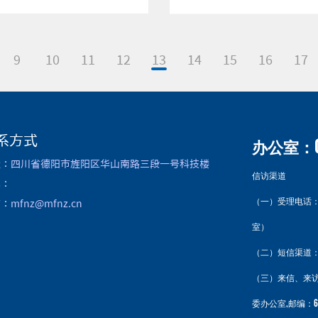
9
10
11
12
13
14
15
16
17
系方式
办公室：08
址：四川省德阳市旌阳区华山南路三段一号科技楼
信访渠道
真：
（一）受理电话：0838
：mfnz@mfnz.cn
室）
（二）短信渠道：13
（三）来信、来访
委办公室,邮编：61