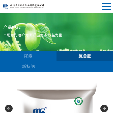
产品中心
市场为先 客户为上 质量为本 效益为重
尿素
复合肥
新特肥

