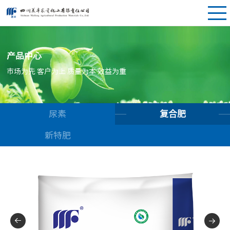
产品中心
市场为先 客户为上 质量为本 效益为重
尿素
复合肥
新特肥

