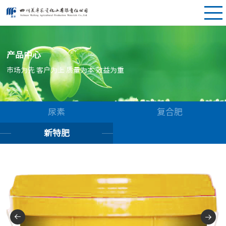
产品中心
市场为先 客户为上 质量为本 效益为重
尿素
复合肥
新特肥

