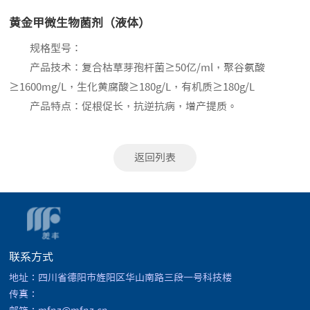
黄金甲微生物菌剂（液体）
规格型号：
产品技术：复合枯草芽孢杆菌≥50亿/ml，聚谷氨酸
≥1600mg/L，生化黄腐酸≥180g/L，有机质≥180g/L
产品特点：促根促长，抗逆抗病，增产提质。
返回列表
联系方式
地址：四川省德阳市旌阳区华山南路三段一号科技楼
传真：